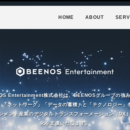
HOME
ABOUT
SERV
OS Entertainment株式会社は、
BEENOSグループの強
」「ネットワーク」「データの蓄積」と
「テクノロジー」
ンメント産業の
デジタルトランスフォーメーション（DX
化を支援いたします。